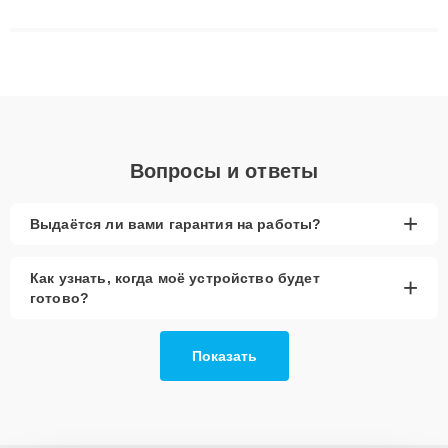
решают сложные случаи: от замены матриц и материнских
плат до ремонта после залития и восстановления данных.
Благодаря высокой квалификации и ответственному подходу
клиенты получают быстрый, качественный ремонт и понятные
объяснения по результатам диагностики.
Вопросы и ответы
+
Выдаётся ли вами гарантия на работы?
Как узнать, когда моё устройство будет
+
готово?
Показать