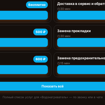
Доставка в сервис и обрат
Бесплатно
30 мин
Замена прокладки
500 ₽
30 мин
Замена предохранительно
600 ₽
15 мин
Показать всё
Полный список услуг для «
Водонагреватель
» — по звонку или в чате