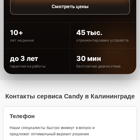
Смотреть цены
10+
45 тыс.
лет на рынке
отремонтировано устройств
до 3 лет
30 мин
гарантия на работы
бесплатная диагностика
Контакты сервиса Candy в Калининграде
Телефон
Наши специалисты быстро вникнут в вопрос и
предложат оптимальный вариант решения