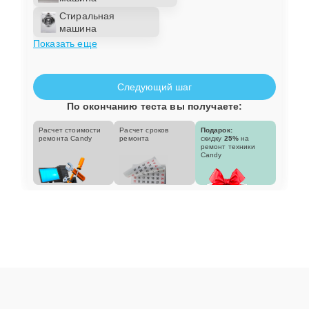
Стиральная
машина
Показать еще
Следующий шаг
По окончанию теста вы получаете:
Расчет стоимости
Расчет сроков
Подарок:
ремонта Candy
ремонта
скидку
25%
на
ремонт техники
Candy