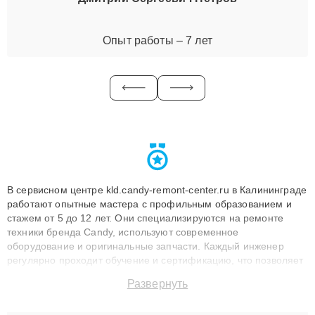
Опыт работы – 7 лет
В сервисном центре kld.candy-remont-center.ru в Калининграде
работают опытные мастера с профильным образованием и
стажем от 5 до 12 лет. Они специализируются на ремонте
техники бренда Candy, используют современное
оборудование и оригинальные запчасти. Каждый инженер
регулярно проходит обучение и сертификацию, что позволяет
быстро и точноdiagnostikировать поломки и восстанавливать
Развернуть
технику с сохранением гарантии до 3 лет. Наши мастера
решают сложные случаи: от замены матриц и материнских