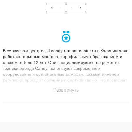
В сервисном центре kld.candy-remont-center.ru в Калининграде
работают опытные мастера с профильным образованием и
стажем от 5 до 12 лет. Они специализируются на ремонте
техники бренда Candy, используют современное
оборудование и оригинальные запчасти. Каждый инженер
регулярно проходит обучение и сертификацию, что позволяет
быстро и точноdiagnostikировать поломки и восстанавливать
Развернуть
технику с сохранением гарантии до 3 лет. Наши мастера
решают сложные случаи: от замены матриц и материнских
плат до ремонта после залития и восстановления данных.
Благодаря высокой квалификации и ответственному подходу
клиенты получают быстрый, качественный ремонт и понятные
объяснения по результатам диагностики.