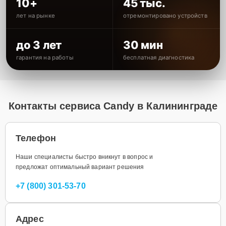
10+
45 тыс.
лет на рынке
отремонтировано устройств
до 3 лет
30 мин
гарантия на работы
бесплатная диагностика
Контакты сервиса Candy в Калининграде
Телефон
Наши специалисты быстро вникнут в вопрос и
предложат оптимальный вариант решения
+7 (800) 301-53-70
Адрес