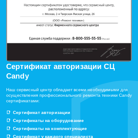
Сертификат авторизации СЦ
Candy
Наш сервисный центр обладает всеми необходимыми для
осуществления профессионального ремонта техники Candy
сертификатами:
Сертификат авторизации
Сертификаты на оборудование
Сертификаты на комплектующие
Сертификат у каждого специалиста