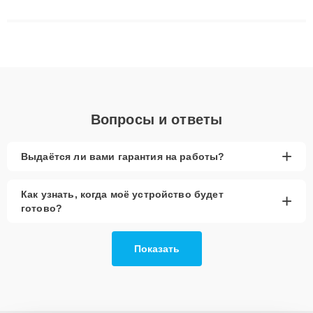
решают сложные случаи: от замены матриц и материнских
плат до ремонта после залития и восстановления данных.
Благодаря высокой квалификации и ответственному подходу
клиенты получают быстрый, качественный ремонт и понятные
объяснения по результатам диагностики.
Вопросы и ответы
+
Выдаётся ли вами гарантия на работы?
Как узнать, когда моё устройство будет
+
готово?
Показать