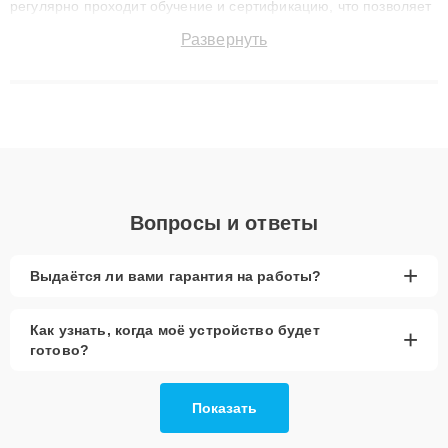
регулярно проходит обучение и сертификацию, что позволяет
быстро и точноdiagnostikировать поломки и восстанавливать
Развернуть
технику с сохранением гарантии до 3 лет. Наши мастера
решают сложные случаи: от замены матриц и материнских
плат до ремонта после залития и восстановления данных.
Благодаря высокой квалификации и ответственному подходу
клиенты получают быстрый, качественный ремонт и понятные
объяснения по результатам диагностики.
Вопросы и ответы
+
Выдаётся ли вами гарантия на работы?
Как узнать, когда моё устройство будет
+
готово?
Показать