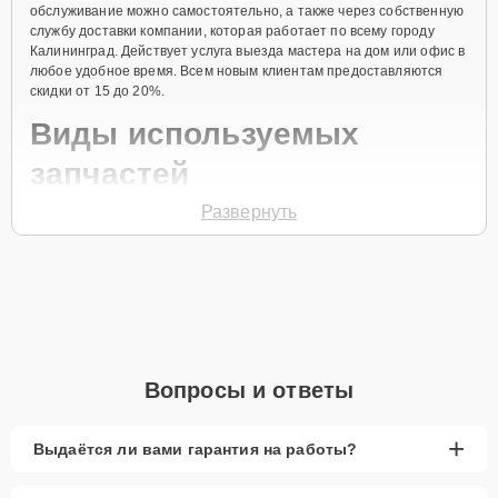
обслуживание можно самостоятельно, а также через собственную
службу доставки компании, которая работает по всему городу
Калининград. Действует услуга выезда мастера на дом или офис в
любое удобное время. Всем новым клиентам предоставляются
скидки от 15 до 20%.
Виды используемых
запчастей
Развернуть
Для ремонта посудомоечной машины модели CDI 2D949
предлагаются как оригинальные комплектующие бренда Candy,
так и качественные аналоги фирменных деталей. Выбор варианта
запчастей или качества аналогичных комплектующих всегда
остается за клиентом.
Как определиться с выбором запчастей:
Если устройство свежей модели и есть планы на
Вопросы и ответы
активное использование устройства дольше
года, рекомендуется выбор оригинальных
запчастей.
+
Выдаётся ли вами гарантия на работы?
При наличии планов в скором времени заменить
устройство на более современное, лучше