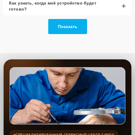
Как узнать, когда моё устройство будет
+
рассмотреть вариант с использованием
готово?
качественного аналога брендовой детали.
Так или иначе, при ремонте будут использованы исключительно
Показать
высококачественные запчасти, будь это 100% оригинал, или
надежные аналоги проверенных и зарекомендовавших себя
производителей.
Этапы ремонта
Для оперативного ремонта вашей техники нужно:
Позвонить по телефону горячей линии или
запросить обратный звонок через Форму заявки
для быстрого уточнения деталей.
Привезти устройство в ближайший центр или
передать аппарат курьеру службы доставки,
дождаться результатов диагностики и принять
решение.
Дождаться оповещения о готовности и забрать
устройство самостоятельно или воспользоваться
курьерской доставкой.
СПЕЦИАЛИЗИРОВАННЫЙ СЕРВИСНЫЙ ЦЕНТР CANDY