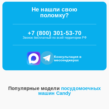
Не нашли свою
поломку?
+7 (800) 301-53-70
Звонок бесплатный по всей территории РФ
Консультация в
мессенджерах
Популярные модели
посудомоечных
машин Candy