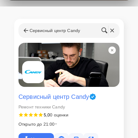
поступления запчастей, мастера приступают к ремонту сразу
после получения и диагностирования устройства.
Стоимость услуг и
запчастей
Сервисный центр Candy
Для всех клиентов действуют демократичные и фиксированные
цены. Конечная стоимость работ обсуждается с клиентом и не в
коем случае не может измениться в процессе работ. Сервис не
навязывает клиентам дополнительные услуги и не
предусматривает скрытые платежи. Рассчитать предварительную
стоимость ремонта можно с помощью нашего
Калькулятора
.
Скорость диагностики и
ремонта
Сервисный центр Candy
Ремонт техники Candy
Наша компания ценит время клиентов и понимает важность
5,0
0 оценки
оперативного решения любых вопросов. В среднем, ремонт
занимает не более трех часов, поэтому в большинстве случаев
Открыто до 21:00
клиент сможет забрать свой гаджет в этот же день. При
необходимости предоставляется услуга экспресс-ремонта.