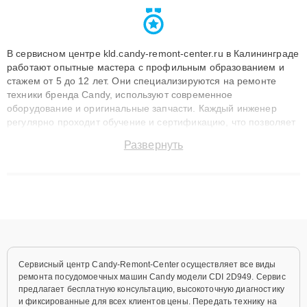
В сервисном центре kld.candy-remont-center.ru в Калининграде
работают опытные мастера с профильным образованием и
стажем от 5 до 12 лет. Они специализируются на ремонте
техники бренда Candy, используют современное
оборудование и оригинальные запчасти. Каждый инженер
регулярно проходит обучение и сертификацию, что позволяет
быстро и точноdiagnostikировать поломки и восстанавливать
Развернуть
технику с сохранением гарантии до 3 лет. Наши мастера
решают сложные случаи: от замены матриц и материнских
плат до ремонта после залития и восстановления данных.
Благодаря высокой квалификации и ответственному подходу
клиенты получают быстрый, качественный ремонт и понятные
объяснения по результатам диагностики.
Сервисный центр Candy-Remont-Center осуществляет все виды
ремонта посудомоечных машин Candy модели CDI 2D949. Сервис
предлагает бесплатную консультацию, высокоточную диагностику
и фиксированные для всех клиентов цены. Передать технику на