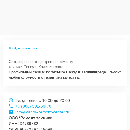
технику
Сервисный центр Candy-Remont-Center несет полную
ответственность за сохранность техники и безопасность личных
данных на ремонтируемых устройствах клиентов, в соответствии с
действующим законодательством Российской Федерации.
Как начать ремонт
Candyremontcenter
Для запуска процесса ремонта посудомоечной машины Candy
CDF8 715 X нужно просто оставить
Заявку на сайте
или позвонить
Сеть сервисных центров по ремонту
телефону горячей линии: +7 (800) 301-53-70. Наши специалисты
техники Candy в Калининграде.
оперативно проконсультируют по всем необходимым вопросам,
Профильный сервис по технике Candy в Калининграде. Ремонт
запишут на диагностику, подскажут с вариантами курьерской
любой сложности с гарантией качества.
доставки или оформят выезд мастера в удобное время и место.
Ежедневно, с 10:00 до 20:00
+7 (800) 301-53-70
info@candy-remont-center.ru
ООО
“Ремонт техники”
ИНН
234789782
ОГРН
98742397845098