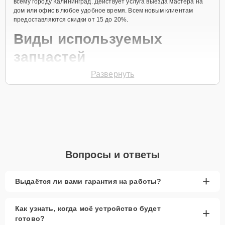
всему городу Калининград. Действует услуга выезда мастера на
дом или офис в любое удобное время. Всем новым клиентам
предоставляются скидки от 15 до 20%.
Виды используемых
запчастей
Развернуть
Для ремонта посудомоечной машины модели CDF8 715 X
предлагаются как оригинальные комплектующие бренда Candy,
так и качественные аналоги фирменных деталей. Выбор варианта
запчастей или качества аналогичных комплектующих всегда
остается за клиентом.
Как определиться с выбором запчастей:
Если устройство свежей модели и есть планы на
Вопросы и ответы
активное использование устройства дольше
года, рекомендуется выбор оригинальных
запчастей.
+
Выдаётся ли вами гарантия на работы?
При наличии планов в скором времени заменить
устройство на более современное, лучше
Как узнать, когда моё устройство будет
+
рассмотреть вариант с использованием
готово?
качественного аналога брендовой детали.