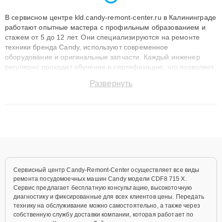
В сервисном центре kld.candy-remont-center.ru в Калининграде
работают опытные мастера с профильным образованием и
стажем от 5 до 12 лет. Они специализируются на ремонте
техники бренда Candy, используют современное
оборудование и оригинальные запчасти. Каждый инженер
регулярно проходит обучение и сертификацию, что позволяет
быстро и точноdiagnostikировать поломки и восстанавливать
Развернуть
технику с сохранением гарантии до 3 лет. Наши мастера
решают сложные случаи: от замены матриц и материнских
плат до ремонта после залития и восстановления данных.
Благодаря высокой квалификации и ответственному подходу
клиенты получают быстрый, качественный ремонт и понятные
объяснения по результатам диагностики.
Сервисный центр Candy-Remont-Center осуществляет все виды
ремонта посудомоечных машин Candy модели CDF8 715 X.
Сервис предлагает бесплатную консультацию, высокоточную
диагностику и фиксированные для всех клиентов цены. Передать
технику на обслуживание можно самостоятельно, а также через
собственную службу доставки компании, которая работает по