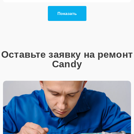
Так или иначе, при ремонте будут использованы исключительно
Показать
высококачественные запчасти, будь это 100% оригинал, или
надежные аналоги проверенных и зарекомендовавших себя
производителей.
Этапы ремонта
Для оперативного ремонта вашей техники нужно:
Оставьте заявку на ремонт
Позвонить по телефону горячей линии или
Candy
запросить обратный звонок через Форму заявки
для быстрого уточнения деталей.
Привезти устройство в ближайший центр или
передать аппарат курьеру службы доставки,
дождаться результатов диагностики и принять
решение.
Дождаться оповещения о готовности и забрать
устройство самостоятельно или воспользоваться
курьерской доставкой.
При необходимости клиент может воспользоваться услугой