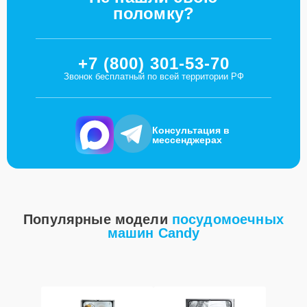
поломку?
+7 (800) 301-53-70
Звонок бесплатный по всей территории РФ
Консультация в
мессенджерах
Популярные модели
посудомоечных
машин Candy