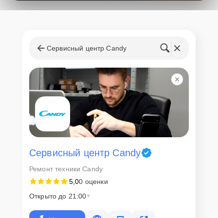
поступления запчастей, мастера приступают к ремонту сразу
после получения и диагностирования устройства.
Стоимость услуг и
запчастей
Сервисный центр Candy
Для всех клиентов действуют демократичные и фиксированные
цены. Конечная стоимость работ обсуждается с клиентом и не в
коем случае не может измениться в процессе работ. Сервис не
навязывает клиентам дополнительные услуги и не
предусматривает скрытые платежи. Рассчитать предварительную
стоимость ремонта можно с помощью нашего
Калькулятора
.
Скорость диагностики и
ремонта
Сервисный центр Candy
Ремонт техники Candy
Наша компания ценит время клиентов и понимает важность
5,0
0 оценки
оперативного решения любых вопросов. В среднем, ремонт
занимает не более трех часов, поэтому в большинстве случаев
Открыто до 21:00
клиент сможет забрать свой гаджет в этот же день. При
необходимости предоставляется услуга экспресс-ремонта.