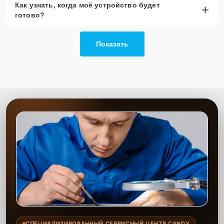
Как узнать, когда моё устройство будет
+
рассмотреть вариант с использованием
готово?
качественного аналога брендовой детали.
Так или иначе, при ремонте будут использованы исключительно
Показать
высококачественные запчасти, будь это 100% оригинал, или
надежные аналоги проверенных и зарекомендовавших себя
производителей.
Этапы ремонта
Для оперативного ремонта вашей техники нужно:
Позвонить по телефону горячей линии или
запросить обратный звонок через Форму заявки
для быстрого уточнения деталей.
Привезти устройство в ближайший центр или
передать аппарат курьеру службы доставки,
дождаться результатов диагностики и принять
решение.
Дождаться оповещения о готовности и забрать
устройство самостоятельно или воспользоваться
курьерской доставкой.
СПЕЦИАЛИЗИРОВАННЫЙ СЕРВИСНЫЙ ЦЕНТР CANDY