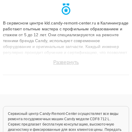
В сервисном центре kld.candy-remont-center.ru в Калининграде
работают опытные мастера с профильным образованием и
стажем от 5 до 12 лет. Они специализируются на ремонте
техники бренда Candy, используют современное
оборудование и оригинальные запчасти. Каждый инженер
регулярно проходит обучение и сертификацию, что позволяет
быстро и точноdiagnostikировать поломки и восстанавливать
Развернуть
технику с сохранением гарантии до 3 лет. Наши мастера
решают сложные случаи: от замены матриц и материнских
плат до ремонта после залития и восстановления данных.
Благодаря высокой квалификации и ответственному подходу
клиенты получают быстрый, качественный ремонт и понятные
объяснения по результатам диагностики.
Сервисный центр Candy-Remont-Center осуществляет все виды
ремонта посудомоечных машин Candy модели CDF8 712 L.
Сервис предлагает бесплатную консультацию, высокоточную
диагностику и фиксированные для всех клиентов цены. Передать