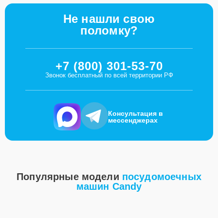
Не нашли свою
поломку?
+7 (800) 301-53-70
Звонок бесплатный по всей территории РФ
Консультация в
мессенджерах
Популярные модели
посудомоечных
машин Candy