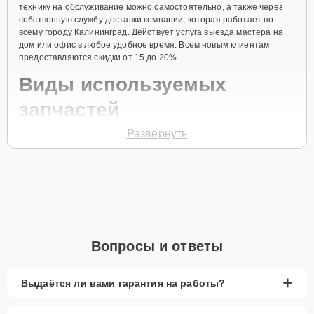
технику на обслуживание можно самостоятельно, а также через
собственную службу доставки компании, которая работает по
всему городу Калининград. Действует услуга выезда мастера на
дом или офис в любое удобное время. Всем новым клиентам
предоставляются скидки от 15 до 20%.
Виды используемых
запчастей
Развернуть
Для ремонта посудомоечной машины модели CDF8 712 L
предлагаются как оригинальные комплектующие бренда Candy,
так и качественные аналоги фирменных деталей. Выбор варианта
запчастей или качества аналогичных комплектующих всегда
остается за клиентом.
Как определиться с выбором запчастей:
Если устройство свежей модели и есть планы на
Вопросы и ответы
активное использование устройства дольше
года, рекомендуется выбор оригинальных
запчастей.
+
Выдаётся ли вами гарантия на работы?
При наличии планов в скором времени заменить
устройство на более современное, лучше