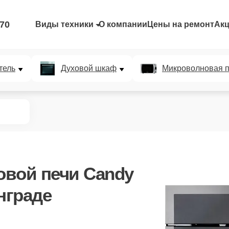
-70
Виды техники
О компании
Цены на ремонт
Ак
тель
Духовой шкаф
Микроволновая п
вой печи Candy
нграде