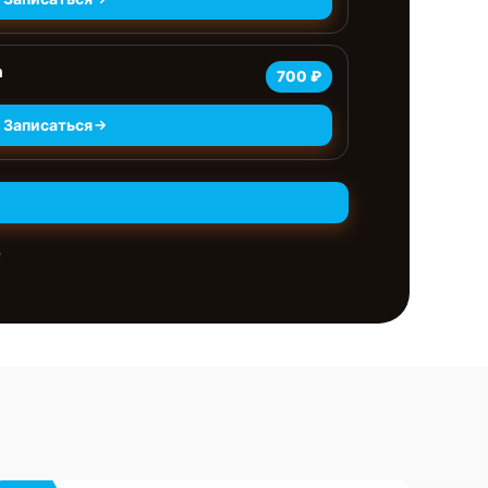
а
700 ₽
Записаться
е