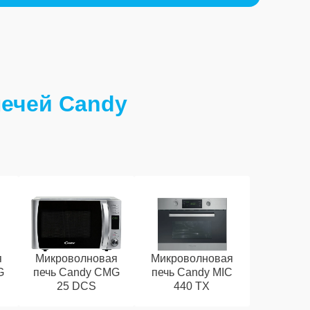
ечей Candy
я
Микроволновая
Микроволновая
G
печь Candy CMG
печь Candy MIC
25 DCS
440 TX