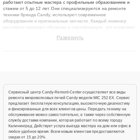
работают опытные мастера с профильным образованием и
стажем от 5 до 12 лет. Они специализируются на ремонте
техники бренда Candy, используют современное
оборудование и оригинальные запчасти. Каждый инженер
регулярно проходит обучение и сертификацию, что позволяет
быстро и точноdiagnostikировать поломки и восстанавливать
Развернуть
технику с сохранением гарантии до 3 лет. Наши мастера
решают сложные случаи: от замены матриц и материнских
плат до ремонта после залития и восстановления данных.
Благодаря высокой квалификации и ответственному подходу
клиенты получают быстрый, качественный ремонт и понятные
объяснения по результатам диагностики.
Сервисный центр Candy-Remont-Center осуществляет все виды
ремонта микроволновых печей Candy модели MIC 252 EX. Сервис
предлагает бесплатную консультацию, высокоточную диагностику
и фиксированные для всех клиентов цены. Передать технику на
обслуживание можно самостоятельно, а также через собственную
службу доставки компании, которая работает по всему городу
Калининград. Действует услуга выезда мастера на дом или офис в
любое удобное время. Всем новым клиентам предоставляются
скидки от 15 до 20%.