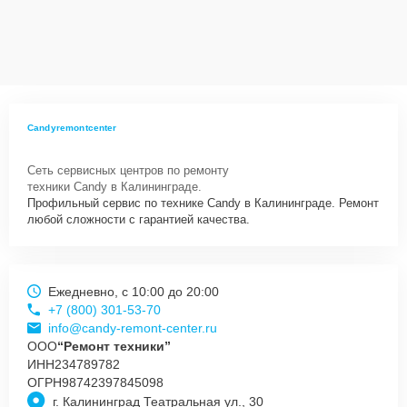
Сервисный центр Candy-Remont-Center несет полную
ответственность за сохранность техники и безопасность личных
данных на ремонтируемых устройствах клиентов, в соответствии с
действующим законодательством Российской Федерации.
Как начать ремонт
Для запуска процесса ремонта микроволновой печи Candy MIC
Candyremontcenter
252 EX нужно просто оставить
Заявку на сайте
или позвонить
телефону горячей линии: +7 (800) 301-53-70. Наши специалисты
Сеть сервисных центров по ремонту
оперативно проконсультируют по всем необходимым вопросам,
техники Candy в Калининграде.
запишут на диагностику, подскажут с вариантами курьерской
Профильный сервис по технике Candy в Калининграде. Ремонт
доставки или оформят выезд мастера в удобное время и место.
любой сложности с гарантией качества.
Ежедневно, с 10:00 до 20:00
+7 (800) 301-53-70
info@candy-remont-center.ru
ООО
“Ремонт техники”
ИНН
234789782
ОГРН
98742397845098
г. Калининград Театральная ул., 30