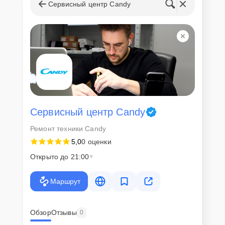
запчастей
Сервисный центр Candy
Для всех клиентов действуют демократичные и фиксированные
цены. Конечная стоимость работ обсуждается с клиентом и не в
коем случае не может измениться в процессе работ. Сервис не
навязывает клиентам дополнительные услуги и не
предусматривает скрытые платежи. Рассчитать предварительную
стоимость ремонта можно с помощью нашего
Калькулятора
.
Скорость диагностики и
ремонта
Сервисный центр Candy
Ремонт техники Candy
Наша компания ценит время клиентов и понимает важность
5,0
0 оценки
оперативного решения любых вопросов. В среднем, ремонт
занимает не более трех часов, поэтому в большинстве случаев
Открыто до 21:00
клиент сможет забрать свой гаджет в этот же день. При
необходимости предоставляется услуга экспресс-ремонта.
Маршрут
Внимание! Устройство отправляется на ремонт только после
согласования вариантов запчастей и стоимости ремонта с
клиентом. Стоимость ремонта фиксируется и не может быть
изменена в процессе или после завершения работ.
Обзор
Отзывы
0