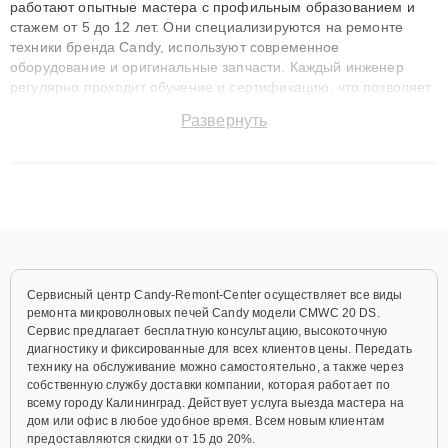
работают опытные мастера с профильным образованием и
стажем от 5 до 12 лет. Они специализируются на ремонте
техники бренда Candy, используют современное
оборудование и оригинальные запчасти. Каждый инженер
регулярно проходит обучение и сертификацию, что позволяет
быстро и точноdiagnostikировать поломки и восстанавливать
Развернуть
технику с сохранением гарантии до 3 лет. Наши мастера
решают сложные случаи: от замены матриц и материнских
плат до ремонта после залития и восстановления данных.
Благодаря высокой квалификации и ответственному подходу
клиенты получают быстрый, качественный ремонт и понятные
объяснения по результатам диагностики.
Сервисный центр Candy-Remont-Center осуществляет все виды
ремонта микроволновых печей Candy модели CMWC 20 DS.
Сервис предлагает бесплатную консультацию, высокоточную
диагностику и фиксированные для всех клиентов цены. Передать
технику на обслуживание можно самостоятельно, а также через
собственную службу доставки компании, которая работает по
всему городу Калининград. Действует услуга выезда мастера на
дом или офис в любое удобное время. Всем новым клиентам
предоставляются скидки от 15 до 20%.