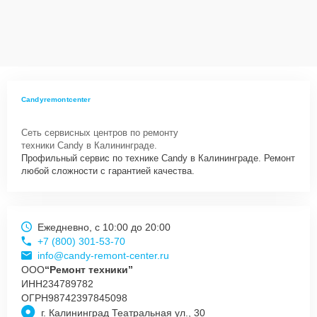
Сервисный центр Candy-Remont-Center несет полную
ответственность за сохранность техники и безопасность личных
данных на ремонтируемых устройствах клиентов, в соответствии с
действующим законодательством Российской Федерации.
Как начать ремонт
Для запуска процесса ремонта микроволновой печи Candy CMWC
Candyremontcenter
20 DS нужно просто оставить
Заявку на сайте
или позвонить
телефону горячей линии: +7 (800) 301-53-70. Наши специалисты
Сеть сервисных центров по ремонту
оперативно проконсультируют по всем необходимым вопросам,
техники Candy в Калининграде.
запишут на диагностику, подскажут с вариантами курьерской
Профильный сервис по технике Candy в Калининграде. Ремонт
доставки или оформят выезд мастера в удобное время и место.
любой сложности с гарантией качества.
Ежедневно, с 10:00 до 20:00
+7 (800) 301-53-70
info@candy-remont-center.ru
ООО
“Ремонт техники”
ИНН
234789782
ОГРН
98742397845098
г. Калининград Театральная ул., 30