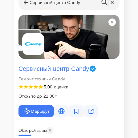
запчастей
Сервисный центр Candy
Для всех клиентов действуют демократичные и фиксированные
цены. Конечная стоимость работ обсуждается с клиентом и не в
коем случае не может измениться в процессе работ. Сервис не
навязывает клиентам дополнительные услуги и не
предусматривает скрытые платежи. Рассчитать предварительную
стоимость ремонта можно с помощью нашего
Калькулятора
.
Скорость диагностики и
ремонта
Сервисный центр Candy
Ремонт техники Candy
Наша компания ценит время клиентов и понимает важность
5,0
0 оценки
оперативного решения любых вопросов. В среднем, ремонт
занимает не более трех часов, поэтому в большинстве случаев
Открыто до 21:00
клиент сможет забрать свой гаджет в этот же день. При
необходимости предоставляется услуга экспресс-ремонта.
Маршрут
Внимание! Устройство отправляется на ремонт только после
согласования вариантов запчастей и стоимости ремонта с
клиентом. Стоимость ремонта фиксируется и не может быть
изменена в процессе или после завершения работ.
Обзор
Отзывы
0