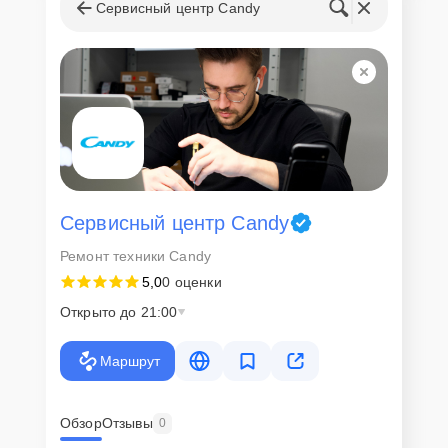
запчастей
Сервисный центр Candy
Для всех клиентов действуют демократичные и фиксированные
цены. Конечная стоимость работ обсуждается с клиентом и не в
коем случае не может измениться в процессе работ. Сервис не
навязывает клиентам дополнительные услуги и не
предусматривает скрытые платежи. Рассчитать предварительную
стоимость ремонта можно с помощью нашего
Калькулятора
.
Скорость диагностики и
ремонта
Сервисный центр Candy
Ремонт техники Candy
Наша компания ценит время клиентов и понимает важность
5,0
0 оценки
оперативного решения любых вопросов. В среднем, ремонт
занимает не более трех часов, поэтому в большинстве случаев
Открыто до 21:00
клиент сможет забрать свой гаджет в этот же день. При
необходимости предоставляется услуга экспресс-ремонта.
Маршрут
Внимание! Устройство отправляется на ремонт только после
согласования вариантов запчастей и стоимости ремонта с
клиентом. Стоимость ремонта фиксируется и не может быть
изменена в процессе или после завершения работ.
Обзор
Отзывы
0