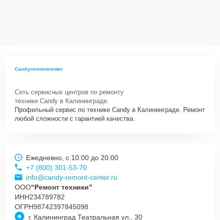
Сервисный центр Candy-Remont-Center несет полную
ответственность за сохранность техники и безопасность личных
данных на ремонтируемых устройствах клиентов, в соответствии с
действующим законодательством Российской Федерации.
Как начать ремонт
Для запуска процесса ремонта микроволновой печи Candy CMG
Candyremontcenter
20 DW нужно просто оставить
Заявку на сайте
или позвонить
телефону горячей линии: +7 (800) 301-53-70. Наши специалисты
Сеть сервисных центров по ремонту
оперативно проконсультируют по всем необходимым вопросам,
техники Candy в Калининграде.
запишут на диагностику, подскажут с вариантами курьерской
Профильный сервис по технике Candy в Калининграде. Ремонт
доставки или оформят выезд мастера в удобное время и место.
любой сложности с гарантией качества.
Ежедневно, с 10:00 до 20:00
+7 (800) 301-53-70
info@candy-remont-center.ru
ООО
“Ремонт техники”
ИНН
234789782
ОГРН
98742397845098
г. Калининград Театральная ул., 30