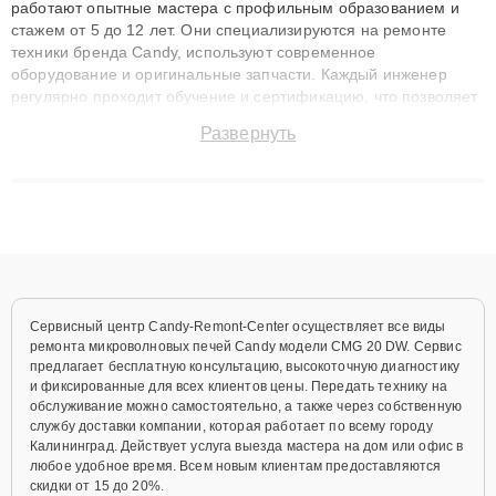
работают опытные мастера с профильным образованием и
стажем от 5 до 12 лет. Они специализируются на ремонте
техники бренда Candy, используют современное
оборудование и оригинальные запчасти. Каждый инженер
регулярно проходит обучение и сертификацию, что позволяет
быстро и точноdiagnostikировать поломки и восстанавливать
Развернуть
технику с сохранением гарантии до 3 лет. Наши мастера
решают сложные случаи: от замены матриц и материнских
плат до ремонта после залития и восстановления данных.
Благодаря высокой квалификации и ответственному подходу
клиенты получают быстрый, качественный ремонт и понятные
объяснения по результатам диагностики.
Сервисный центр Candy-Remont-Center осуществляет все виды
ремонта микроволновых печей Candy модели CMG 20 DW. Сервис
предлагает бесплатную консультацию, высокоточную диагностику
и фиксированные для всех клиентов цены. Передать технику на
обслуживание можно самостоятельно, а также через собственную
службу доставки компании, которая работает по всему городу
Калининград. Действует услуга выезда мастера на дом или офис в
любое удобное время. Всем новым клиентам предоставляются
скидки от 15 до 20%.