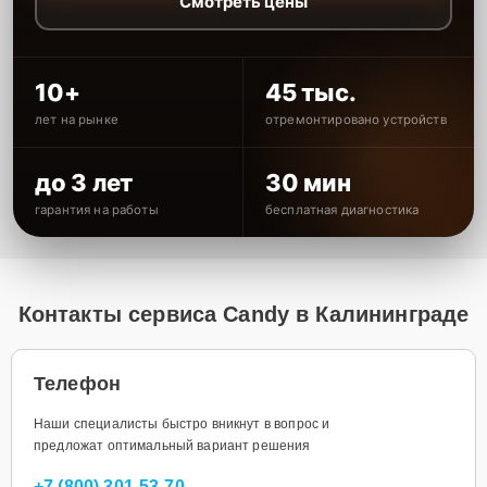
Смотреть цены
10+
45 тыс.
лет на рынке
отремонтировано устройств
до 3 лет
30 мин
гарантия на работы
бесплатная диагностика
Контакты сервиса Candy в Калининграде
Телефон
Наши специалисты быстро вникнут в вопрос и
предложат оптимальный вариант решения
+7 (800) 301-53-70