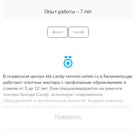
Опыт работы – 7 лет
В сервисном центре kld.candy-remont-center.ru в Калининграде
работают опытные мастера с профильным образованием и
стажем от 5 до 12 лет. Они специализируются на ремонте
техники бренда Candy, используют современное
оборудование и оригинальные запчасти. Каждый инженер
регулярно проходит обучение и сертификацию, что позволяет
быстро и точноdiagnostikировать поломки и восстанавливать
Развернуть
технику с сохранением гарантии до 3 лет. Наши мастера
решают сложные случаи: от замены матриц и материнских
плат до ремонта после залития и восстановления данных.