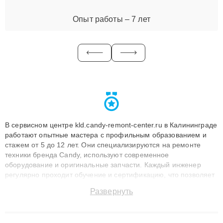
Опыт работы – 7 лет
В сервисном центре kld.candy-remont-center.ru в Калининграде
работают опытные мастера с профильным образованием и
стажем от 5 до 12 лет. Они специализируются на ремонте
техники бренда Candy, используют современное
оборудование и оригинальные запчасти. Каждый инженер
регулярно проходит обучение и сертификацию, что позволяет
быстро и точноdiagnostikировать поломки и восстанавливать
Развернуть
технику с сохранением гарантии до 3 лет. Наши мастера
решают сложные случаи: от замены матриц и материнских
плат до ремонта после залития и восстановления данных.