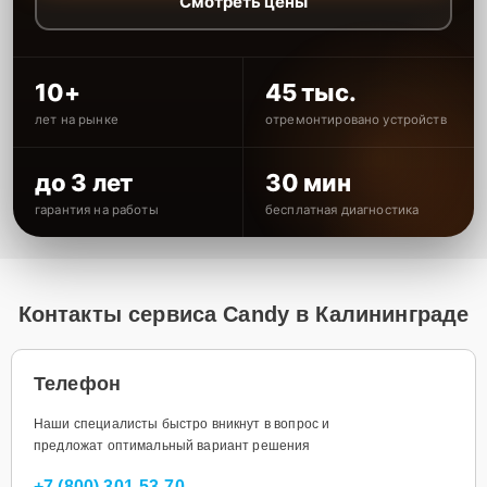
Смотреть цены
10+
45 тыс.
лет на рынке
отремонтировано устройств
до 3 лет
30 мин
гарантия на работы
бесплатная диагностика
Контакты сервиса Candy в Калининграде
Телефон
Наши специалисты быстро вникнут в вопрос и
предложат оптимальный вариант решения
+7 (800) 301-53-70