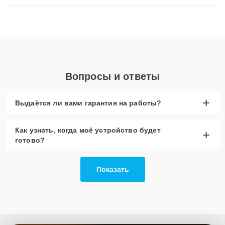
плат до ремонта после залития и восстановления данных.
Благодаря высокой квалификации и ответственному подходу
клиенты получают быстрый, качественный ремонт и понятные
объяснения по результатам диагностики.
Вопросы и ответы
+
Выдаётся ли вами гарантия на работы?
Как узнать, когда моё устройство будет
+
готово?
Показать