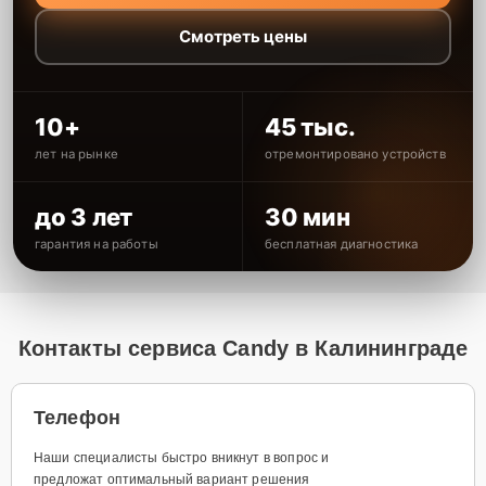
Смотреть цены
10+
45 тыс.
лет на рынке
отремонтировано устройств
до 3 лет
30 мин
гарантия на работы
бесплатная диагностика
Контакты сервиса Candy в Калининграде
Телефон
Наши специалисты быстро вникнут в вопрос и
предложат оптимальный вариант решения