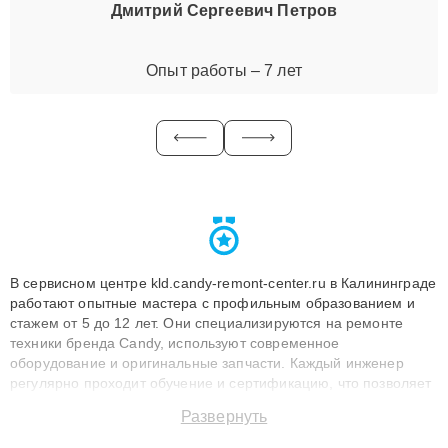
Дмитрий Сергеевич Петров
Опыт работы – 7 лет
В сервисном центре kld.candy-remont-center.ru в Калининграде
работают опытные мастера с профильным образованием и
стажем от 5 до 12 лет. Они специализируются на ремонте
техники бренда Candy, используют современное
оборудование и оригинальные запчасти. Каждый инженер
регулярно проходит обучение и сертификацию, что позволяет
быстро и точноdiagnostikировать поломки и восстанавливать
Развернуть
технику с сохранением гарантии до 3 лет. Наши мастера
решают сложные случаи: от замены матриц и материнских