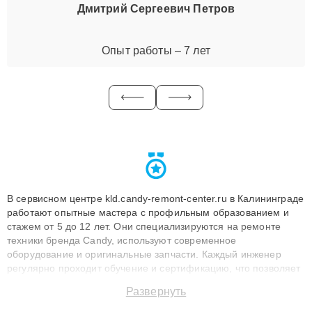
Дмитрий Сергеевич Петров
Опыт работы – 7 лет
В сервисном центре kld.candy-remont-center.ru в Калининграде
работают опытные мастера с профильным образованием и
стажем от 5 до 12 лет. Они специализируются на ремонте
техники бренда Candy, используют современное
оборудование и оригинальные запчасти. Каждый инженер
регулярно проходит обучение и сертификацию, что позволяет
быстро и точноdiagnostikировать поломки и восстанавливать
Развернуть
технику с сохранением гарантии до 3 лет. Наши мастера
решают сложные случаи: от замены матриц и материнских