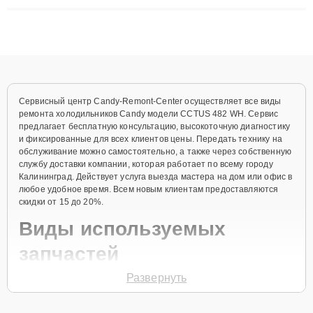
плат до ремонта после залития и восстановления данных.
Благодаря высокой квалификации и ответственному подходу
клиенты получают быстрый, качественный ремонт и понятные
объяснения по результатам диагностики.
Сервисный центр Candy-Remont-Center осуществляет все виды
ремонта холодильников Candy модели CCTUS 482 WH. Сервис
предлагает бесплатную консультацию, высокоточную диагностику
и фиксированные для всех клиентов цены. Передать технику на
обслуживание можно самостоятельно, а также через собственную
службу доставки компании, которая работает по всему городу
Калининград. Действует услуга выезда мастера на дом или офис в
любое удобное время. Всем новым клиентам предоставляются
скидки от 15 до 20%.
Виды используемых
запчастей
Развернуть
Для ремонта холодильника модели CCTUS 482 WH предлагаются
как оригинальные комплектующие бренда Candy, так и
качественные аналоги фирменных деталей. Выбор варианта