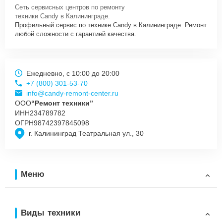
WH нужно просто оставить
Заявку на сайте
или позвонить
Сеть сервисных центров по ремонту
телефону горячей линии: +7 (800) 301-53-70. Наши специалисты
техники Candy в Калининграде.
оперативно проконсультируют по всем необходимым вопросам,
Профильный сервис по технике Candy в Калининграде. Ремонт
запишут на диагностику, подскажут с вариантами курьерской
любой сложности с гарантией качества.
доставки или оформят выезд мастера в удобное время и место.
Ежедневно, с 10:00 до 20:00
+7 (800) 301-53-70
info@candy-remont-center.ru
ООО
“Ремонт техники”
ИНН
234789782
ОГРН
98742397845098
г. Калининград Театральная ул., 30
Меню
Виды техники