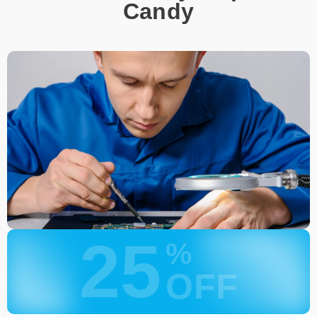
Позвонить по телефону горячей линии или
Candy
запросить обратный звонок через Форму заявки
для быстрого уточнения деталей.
Привезти устройство в ближайший центр или
передать аппарат курьеру службы доставки,
дождаться результатов диагностики и принять
решение.
Дождаться оповещения о готовности и забрать
устройство самостоятельно или воспользоваться
курьерской доставкой.
При необходимости клиент может воспользоваться услугой
вызова мастера для проведения диагностики и ремонта в
желаемом месте и удобное время.
Какие предоставляются
25
гарантии
%
OFF
Каждому клиенту предоставляется гарантия сервиса, которая
распространяется на все виды ремонта, а также на все
используемые запчасти. Гарантия включает в себя срочную
обработку гарантийных случаев и постгарантийное обслуживание.