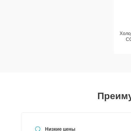
Холо
C
Преиму
Низкие цены