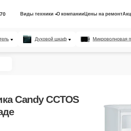
-70
Виды техники
О компании
Цены на ремонт
Ак
тель
Духовой шкаф
Микроволновая п
ика Candy CCTOS
аде