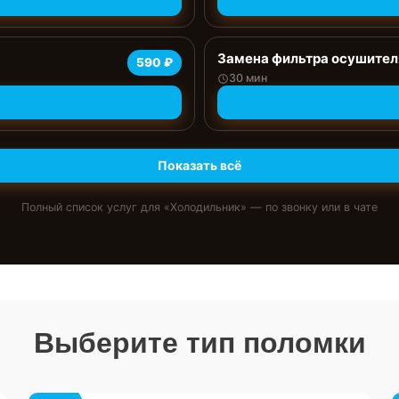
Замена фильтра осушител
590 ₽
30 мин
Показать всё
Полный список услуг для «
Холодильник
» — по звонку или в чате
Выберите тип поломки