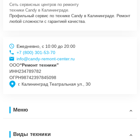
XH/1 нужно просто оставить
Заявку на сайте
или позвонить
Сеть сервисных центров по ремонту
телефону горячей линии: +7 (800) 301-53-70. Наши специалисты
техники Candy в Калининграде.
оперативно проконсультируют по всем необходимым вопросам,
Профильный сервис по технике Candy в Калининграде. Ремонт
запишут на диагностику, подскажут с вариантами курьерской
любой сложности с гарантией качества.
доставки или оформят выезд мастера в удобное время и место.
Ежедневно, с 10:00 до 20:00
+7 (800) 301-53-70
info@candy-remont-center.ru
ООО
“Ремонт техники”
ИНН
234789782
ОГРН
98742397845098
г. Калининград Театральная ул., 30
Меню
Виды техники