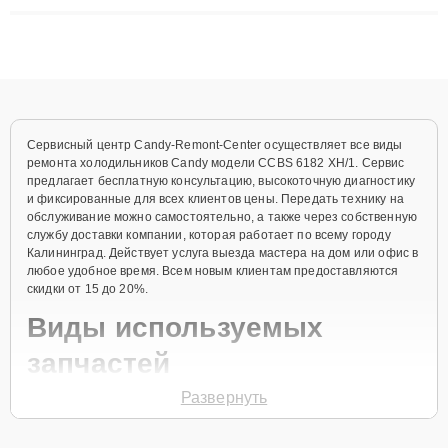
плат до ремонта после залития и восстановления данных.
Благодаря высокой квалификации и ответственному подходу
клиенты получают быстрый, качественный ремонт и понятные
объяснения по результатам диагностики.
Сервисный центр Candy-Remont-Center осуществляет все виды
ремонта холодильников Candy модели CCBS 6182 XH/1. Сервис
предлагает бесплатную консультацию, высокоточную диагностику
и фиксированные для всех клиентов цены. Передать технику на
обслуживание можно самостоятельно, а также через собственную
службу доставки компании, которая работает по всему городу
Калининград. Действует услуга выезда мастера на дом или офис в
любое удобное время. Всем новым клиентам предоставляются
скидки от 15 до 20%.
Виды используемых
запчастей
Развернуть
Для ремонта холодильника модели CCBS 6182 XH/1 предлагаются
как оригинальные комплектующие бренда Candy, так и
качественные аналоги фирменных деталей. Выбор варианта