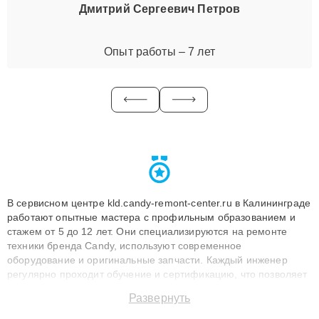
Дмитрий Сергеевич Петров
Опыт работы – 7 лет
В сервисном центре kld.candy-remont-center.ru в Калининграде
работают опытные мастера с профильным образованием и
стажем от 5 до 12 лет. Они специализируются на ремонте
техники бренда Candy, используют современное
оборудование и оригинальные запчасти. Каждый инженер
регулярно проходит обучение и сертификацию, что позволяет
быстро и точноdiagnostikировать поломки и восстанавливать
Развернуть
технику с сохранением гарантии до 3 лет. Наши мастера
решают сложные случаи: от замены матриц и материнских