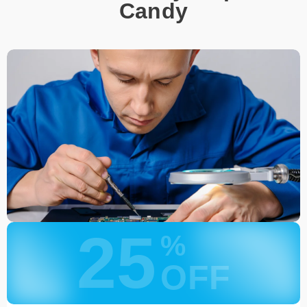
Позвонить по телефону горячей линии или
Candy
запросить обратный звонок через Форму заявки
для быстрого уточнения деталей.
Привезти устройство в ближайший центр или
передать аппарат курьеру службы доставки,
дождаться результатов диагностики и принять
решение.
Дождаться оповещения о готовности и забрать
устройство самостоятельно или воспользоваться
курьерской доставкой.
При необходимости клиент может воспользоваться услугой
вызова мастера для проведения диагностики и ремонта в
желаемом месте и удобное время.
Какие предоставляются
25
гарантии
%
OFF
Каждому клиенту предоставляется гарантия сервиса, которая
распространяется на все виды ремонта, а также на все
используемые запчасти. Гарантия включает в себя срочную
обработку гарантийных случаев и постгарантийное обслуживание.