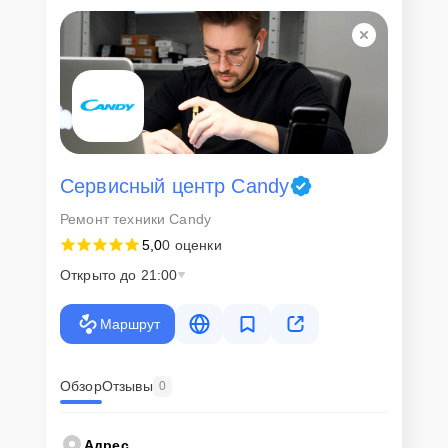
Для всех клиентов действуют демократичные и фиксированные
цены. Конечная стоимость работ обсуждается с клиентом и не в
коем случае не может измениться в процессе работ. Сервис не
навязывает клиентам дополнительные услуги и не
предусматривает скрытые платежи. Рассчитать предварительную
стоимость ремонта можно с помощью нашего
Калькулятора
.
Скорость диагностики и
ремонта
Сервисный центр Candy
Ремонт техники Candy
Наша компания ценит время клиентов и понимает важность
5,0
0 оценки
оперативного решения любых вопросов. В среднем, ремонт
занимает не более трех часов, поэтому в большинстве случаев
Открыто до 21:00
клиент сможет забрать свой гаджет в этот же день. При
необходимости предоставляется услуга экспресс-ремонта.
Маршрут
Внимание! Устройство отправляется на ремонт только после
согласования вариантов запчастей и стоимости ремонта с
клиентом. Стоимость ремонта фиксируется и не может быть
изменена в процессе или после завершения работ.
Обзор
Отзывы
0
Доставка или выезд
Адрес