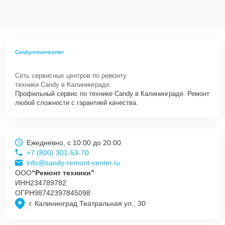
данных на ремонтируемых устройствах клиентов, в соответствии с
действующим законодательством Российской Федерации.
Как начать ремонт
Для запуска процесса ремонта духового шкафа Candy R 340/3 GH
Candyremontcenter
нужно просто оставить
Заявку на сайте
или позвонить телефону
горячей линии: +7 (800) 301-53-70. Наши специалисты оперативно
Сеть сервисных центров по ремонту
проконсультируют по всем необходимым вопросам, запишут на
техники Candy в Калининграде.
диагностику, подскажут с вариантами курьерской доставки или
Профильный сервис по технике Candy в Калининграде. Ремонт
оформят выезд мастера в удобное время и место.
любой сложности с гарантией качества.
Ежедневно, с 10:00 до 20:00
+7 (800) 301-53-70
info@candy-remont-center.ru
ООО
“Ремонт техники”
ИНН
234789782
ОГРН
98742397845098
г. Калининград Театральная ул., 30