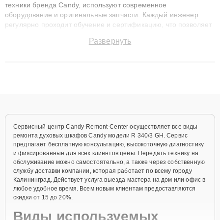
техники бренда Candy, используют современное
оборудование и оригинальные запчасти. Каждый инженер
регулярно проходит обучение и сертификацию, что позволяет
быстро и точноdiagnostikировать поломки и восстанавливать
Развернуть
технику с сохранением гарантии до 3 лет. Наши мастера
решают сложные случаи: от замены матриц и материнских
плат до ремонта после залития и восстановления данных.
Благодаря высокой квалификации и ответственному подходу
клиенты получают быстрый, качественный ремонт и понятные
объяснения по результатам диагностики.
Сервисный центр Candy-Remont-Center осуществляет все виды
ремонта духовых шкафов Candy модели R 340/3 GH. Сервис
предлагает бесплатную консультацию, высокоточную диагностику
и фиксированные для всех клиентов цены. Передать технику на
обслуживание можно самостоятельно, а также через собственную
службу доставки компании, которая работает по всему городу
Калининград. Действует услуга выезда мастера на дом или офис в
любое удобное время. Всем новым клиентам предоставляются
скидки от 15 до 20%.
Виды используемых