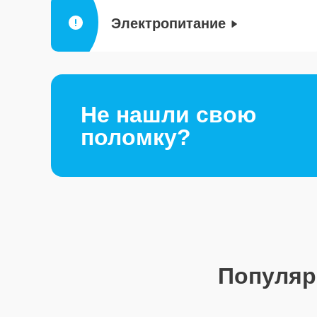
Электропитание
Не нашли свою
поломку?
Популя