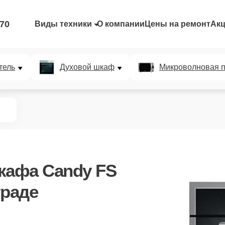
-70
Виды техники
О компании
Цены на ремонт
Ак
тель
Духовой шкаф
Микроволновая п
кафа Candy FS
раде