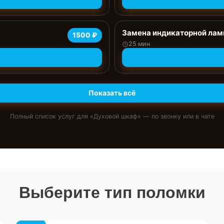
Замена индикаторной ла
1500 ₽
25 мин
Показать всё
Полный список услуг для «
Духовой шкаф
» — по звонку или в чате
Выберите тип поломки