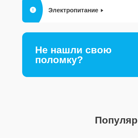
Электропитание
Не нашли свою
поломку?
Популя