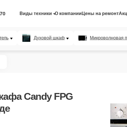
-70
Виды техники
О компании
Цены на ремонт
Ак
тель
Духовой шкаф
Микроволновая п
кафа Candy FPG
де