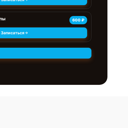
мпы
600 ₽
Записаться