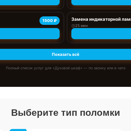
Замена индикаторной ла
1500 ₽
25 мин
Показать всё
Полный список услуг для «
Духовой шкаф
» — по звонку или в чате
Выберите тип поломки