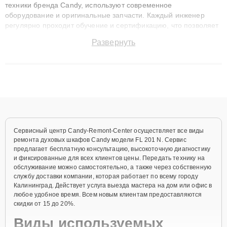
техники бренда Candy, используют современное
оборудование и оригинальные запчасти. Каждый инженер
регулярно проходит обучение и сертификацию, что позволяет
быстро и точноdiagnostikировать поломки и восстанавливать
Развернуть
технику с сохранением гарантии до 3 лет. Наши мастера
решают сложные случаи: от замены матриц и материнских
плат до ремонта после залития и восстановления данных.
Благодаря высокой квалификации и ответственному подходу
клиенты получают быстрый, качественный ремонт и понятные
объяснения по результатам диагностики.
Сервисный центр Candy-Remont-Center осуществляет все виды
ремонта духовых шкафов Candy модели FL 201 N. Сервис
предлагает бесплатную консультацию, высокоточную диагностику
и фиксированные для всех клиентов цены. Передать технику на
обслуживание можно самостоятельно, а также через собственную
службу доставки компании, которая работает по всему городу
Калининград. Действует услуга выезда мастера на дом или офис в
любое удобное время. Всем новым клиентам предоставляются
скидки от 15 до 20%.
Виды используемых