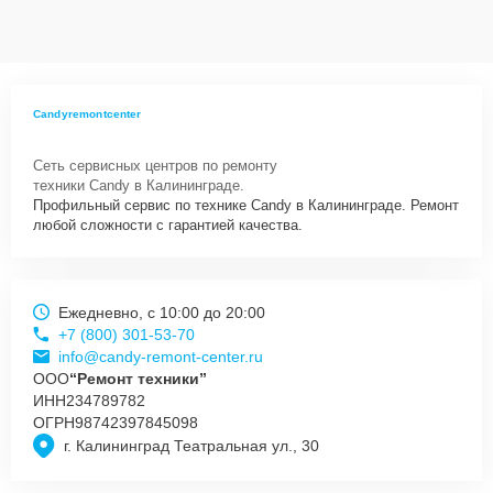
данных на ремонтируемых устройствах клиентов, в соответствии с
действующим законодательством Российской Федерации.
Как начать ремонт
Для запуска процесса ремонта духового шкафа Candy FL 201 N
Candyremontcenter
нужно просто оставить
Заявку на сайте
или позвонить телефону
горячей линии: +7 (800) 301-53-70. Наши специалисты оперативно
Сеть сервисных центров по ремонту
проконсультируют по всем необходимым вопросам, запишут на
техники Candy в Калининграде.
диагностику, подскажут с вариантами курьерской доставки или
Профильный сервис по технике Candy в Калининграде. Ремонт
оформят выезд мастера в удобное время и место.
любой сложности с гарантией качества.
Ежедневно, с 10:00 до 20:00
+7 (800) 301-53-70
info@candy-remont-center.ru
ООО
“Ремонт техники”
ИНН
234789782
ОГРН
98742397845098
г. Калининград Театральная ул., 30