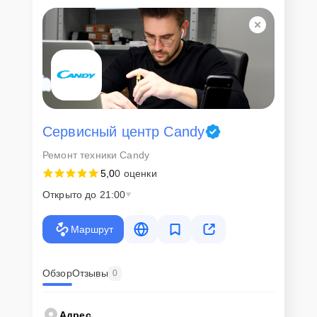
Для всех клиентов действуют демократичные и фиксированные
цены. Конечная стоимость работ обсуждается с клиентом и не в
коем случае не может измениться в процессе работ. Сервис не
навязывает клиентам дополнительные услуги и не
предусматривает скрытые платежи. Рассчитать предварительную
стоимость ремонта можно с помощью нашего
Калькулятора
.
Скорость диагностики и
ремонта
Сервисный центр Candy
Ремонт техники Candy
Наша компания ценит время клиентов и понимает важность
5,0
0 оценки
оперативного решения любых вопросов. В среднем, ремонт
занимает не более трех часов, поэтому в большинстве случаев
Открыто до 21:00
клиент сможет забрать свой гаджет в этот же день. При
необходимости предоставляется услуга экспресс-ремонта.
Маршрут
Внимание! Устройство отправляется на ремонт только после
согласования вариантов запчастей и стоимости ремонта с
клиентом. Стоимость ремонта фиксируется и не может быть
изменена в процессе или после завершения работ.
Обзор
Отзывы
0
Доставка или выезд
Адрес