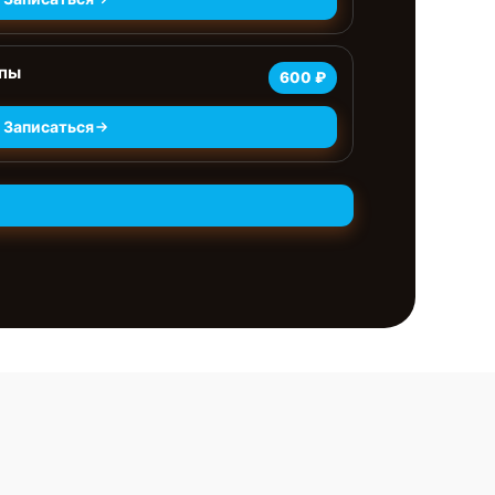
мпы
600 ₽
Записаться