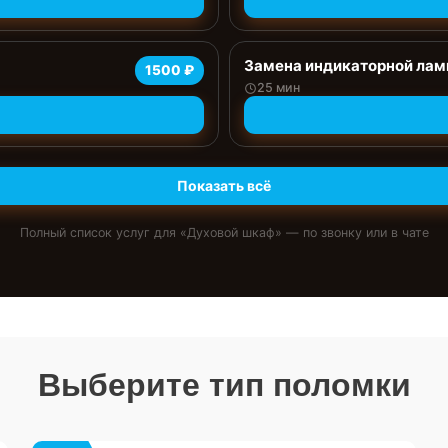
Замена индикаторной ла
1500 ₽
25 мин
Показать всё
Полный список услуг для «
Духовой шкаф
» — по звонку или в чате
Выберите тип поломки