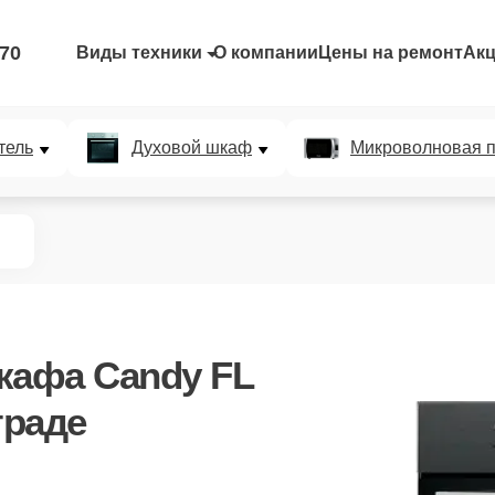
-70
Виды техники
О компании
Цены на ремонт
Ак
тель
Духовой шкаф
Микроволновая п
кафа Candy FL
граде