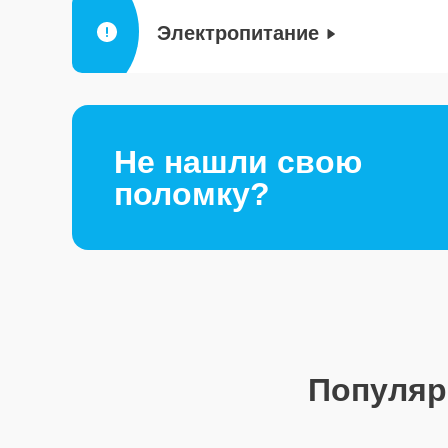
Электропитание
Не нашли свою
поломку?
Популя