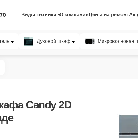
-70
Виды техники
О компании
Цены на ремонт
Ак
тель
Духовой шкаф
Микроволновая п
кафа Candy 2D
аде