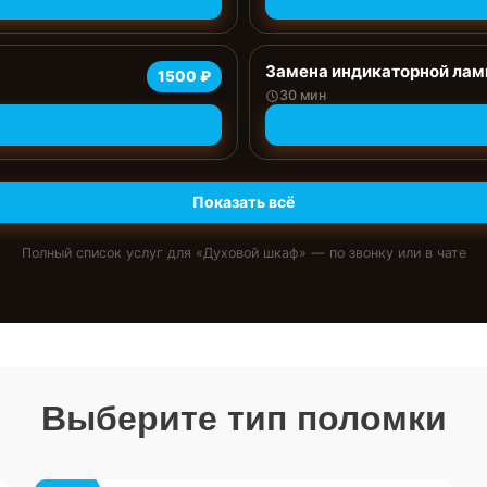
Замена индикаторной ла
1500 ₽
30 мин
Показать всё
Полный список услуг для «
Духовой шкаф
» — по звонку или в чате
Выберите тип поломки