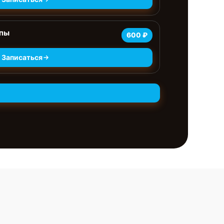
мпы
600 ₽
Записаться