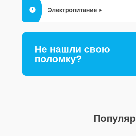
Электропитание
Не нашли свою
поломку?
Популя