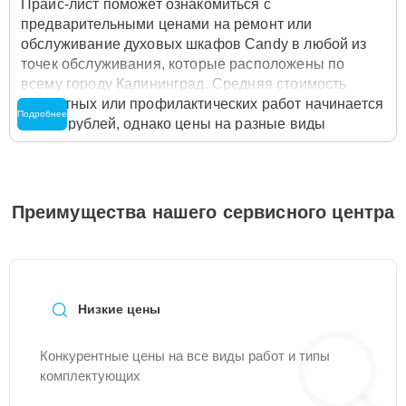
Прайс-лист поможет ознакомиться с
предварительными ценами на ремонт или
обслуживание духовых шкафов Candy в любой из
точек обслуживания, которые расположены по
всему городу Калининград. Средняя стоимость
ремонтных или профилактических работ начинается
Подробнее
от 500 рублей, однако цены на разные виды
комплектующих могут различаться. Полную
стоимость работ с учётом запчастей или расходных
материалов необходимо уточнять со специалистом
службы заботы о клиентах. Для расчета итоговой
Преимущества нашего сервисного центра
стоимости ремонта духового шкафа достаточно
позвонить по телефону горячей линии
+7 (800) 301-
53-70
или оставить заявку на нашем сайте Candy-
Remont-Center.
Низкие цены
Конкурентные цены на все виды работ и типы
комплектующих