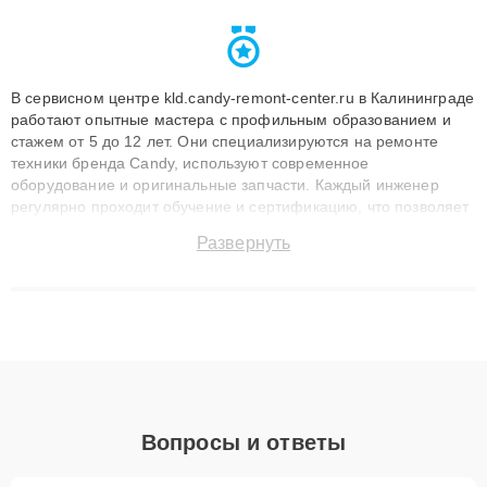
В сервисном центре kld.candy-remont-center.ru в Калининграде
работают опытные мастера с профильным образованием и
стажем от 5 до 12 лет. Они специализируются на ремонте
техники бренда Candy, используют современное
оборудование и оригинальные запчасти. Каждый инженер
регулярно проходит обучение и сертификацию, что позволяет
быстро и точноdiagnostikировать поломки и восстанавливать
Развернуть
технику с сохранением гарантии до 3 лет. Наши мастера
решают сложные случаи: от замены матриц и материнских
плат до ремонта после залития и восстановления данных.
Благодаря высокой квалификации и ответственному подходу
клиенты получают быстрый, качественный ремонт и понятные
объяснения по результатам диагностики.
Вопросы и ответы